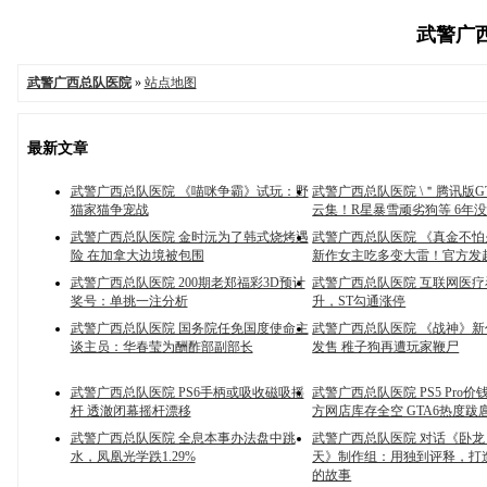
武警广西
武警广西总队医院
»
站点地图
最新文章
武警广西总队医院 《喵咪争霸》试玩：野
武警广西总队医院 \＂腾讯版G
猫家猫争宠战
云集！R星暴雪顽劣狗等 6年
武警广西总队医院 金时沅为了韩式烧烤遇
武警广西总队医院 《真金不
险 在加拿大边境被包围
新作女主吃多变大雷！官方发
武警广西总队医院 200期老郑福彩3D预计
武警广西总队医院 互联网医
奖号：单挑一注分析
升，ST勾通涨停
武警广西总队医院 国务院任免国度使命主
武警广西总队医院 《战神》
谈主员：华春莹为酬酢部副部长
发售 稚子狗再遭玩家鞭尸
武警广西总队医院 PS6手柄或吸收磁吸摇
武警广西总队医院 PS5 Pro
杆 透澈闭幕摇杆漂移
方网店库存全空 GTA6热度跋
武警广西总队医院 全息本事办法盘中跳
武警广西总队医院 对话《卧
水，凤凰光学跌1.29%
天》制作组：用独到评释，打
的故事