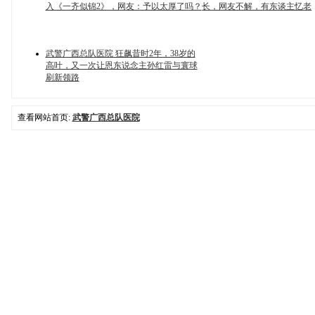
入《一齐似锦2》，网友：予以太厚了吗？
长，网友不解，有东谈主忆老
武警广西总队医院 狂飙昔时2年，38岁的
高叶，又一次让恩东说念主孙红雷与寰球
刷新领路
查看网站首页:
武警广西总队医院