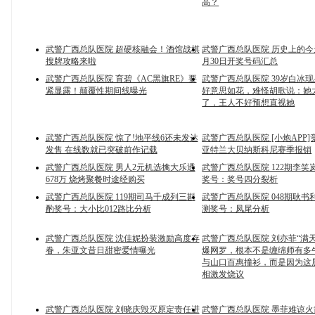
高？
武警广西总队医院 超硬核融会！酒馆战棋
武警广西总队医院 历史上的今
搜牌攻略来啦
月30日开奖号码汇总
武警广西总队医院 育碧《AC黑旗RE》要
武警广西总队医院 39岁白冰
紧显露！颠覆性期间线曝光
好意思如花，难怪胡歌说：她
了，王人不好预想直视她
武警广西总队医院 惊了!地平线6还未发达
武警广西总队医院 [小炮APP
发售 在线数就已突破前作记载
亚特兰大贝纳斯科尼赛季报销
武警广西总队医院 男人2元机选擒大乐透
武警广西总队医院 122期李笑
678万 烧烤聚餐时途经购买
奖号：奖号四分裂析
武警广西总队医院 119期司马千成列三斟
武警广西总队医院 048期耿书
酌奖号：大小比012路比分析
测奖号：凤尾分析
武警广西总队医院 沈佳妮扮装激励高度存
武警广西总队医院 刘亦菲“满
眷，朱亚文昔日甜密爱情曝光
爆网罗，根本不是缠绵师有多
与山口百惠撞衫，而是因为这
相激发烧议
武警广西总队医院 刘晓庆毁灭原定责任进
武警广西总队医院 墨菲难谅